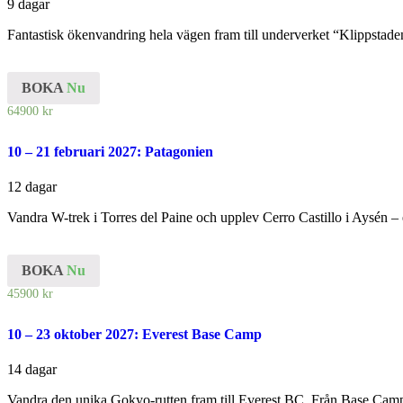
9 dagar
Fantastisk ökenvandring hela vägen fram till underverket “Klippstaden
BOKA
Nu
64900
kr
10 – 21 februari 2027: Patagonien
12 dagar
Vandra W-trek i Torres del Paine och upplev Cerro Castillo i Aysén –
BOKA
Nu
45900
kr
10 – 23 oktober 2027: Everest Base Camp
14 dagar
Vandra den unika Gokyo-rutten fram till Everest BC. Från Base Camp t