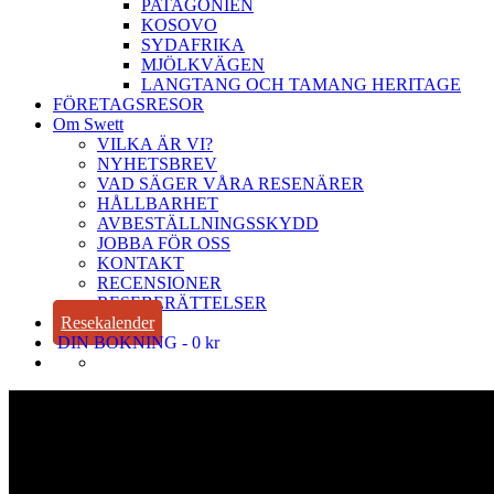
PATAGONIEN
KOSOVO
SYDAFRIKA
MJÖLKVÄGEN
LANGTANG OCH TAMANG HERITAGE
FÖRETAGSRESOR
Om Swett
VILKA ÄR VI?
NYHETSBREV
VAD SÄGER VÅRA RESENÄRER
HÅLLBARHET
AVBESTÄLLNINGSSKYDD
JOBBA FÖR OSS
KONTAKT
RECENSIONER
RESEBERÄTTELSER
Resekalender
DIN BOKNING
0 kr