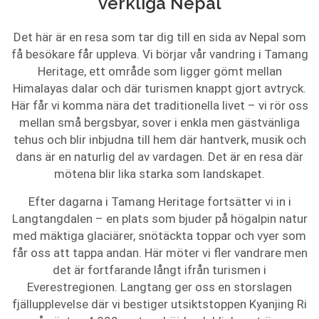
verkliga Nepal
Det här är en resa som tar dig till en sida av Nepal som
få besökare får uppleva. Vi börjar vår vandring i Tamang
Heritage, ett område som ligger gömt mellan
Himalayas dalar och där turismen knappt gjort avtryck.
Här får vi komma nära det traditionella livet – vi rör oss
mellan små bergsbyar, sover i enkla men gästvänliga
tehus och blir inbjudna till hem där hantverk, musik och
dans är en naturlig del av vardagen. Det är en resa där
mötena blir lika starka som landskapet.
Efter dagarna i Tamang Heritage fortsätter vi in i
Langtangdalen – en plats som bjuder på högalpin natur
med mäktiga glaciärer, snötäckta toppar och vyer som
får oss att tappa andan. Här möter vi fler vandrare men
det är fortfarande långt ifrån turismen i
Everestregionen. Langtang ger oss en storslagen
fjällupplevelse där vi bestiger utsiktstoppen Kyanjing Ri