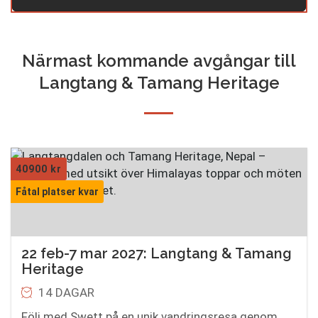
Närmast kommande avgångar till
Langtang & Tamang Heritage
40900
kr
Fåtal platser kvar
22 feb-7 mar 2027: Langtang & Tamang
Heritage
14 DAGAR
Följ med Swett på en unik vandringsresa genom