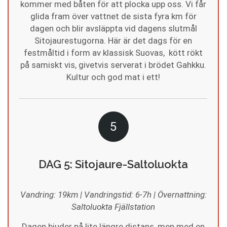
kommer med båten för att plocka upp oss. Vi får
glida fram över vattnet de sista fyra km för
dagen och blir avsläppta vid dagens slutmål
Sitojaurestugorna. Här är det dags för en
festmåltid i form av klassisk Suovas, kött rökt
på samiskt vis, givetvis serverat i brödet Gahkku.
Kultur och god mat i ett!
5
DAG 5: Sitojaure-Saltoluokta
Vandring: 19km | Vandringstid: 6-7h | Övernattning:
Saltoluokta Fjällstation
Dagen bjuder på lite längre distans, men med en