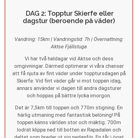
DAG 2: Topptur Skierfe eller
dagstur (beroende på väder)
Vandring: 15km | Vandringstid: 7h | Övernattning:
Aktse Fjällstuga
Vi har två heldagar vid Aktse och dess
omgivningar. Därmed optimerar vi våra chanser
att få njuta av fint väder under topptursdagen på
Skierfe. Vid fint väder går vi mot toppen idag,
annars använder vi dagen till andra dagsturer
och hoppas på bättre lycka imorgon.
Det är 7,5km till toppen och 770m stigning. En
härlig utmaning med fantastisk belöning! På
toppen känns världen stor och mäktig. 700m
lodrät klippa ned till botten av Rapadalen och
deltat som breder ut sig nedanför. En tår i ögat