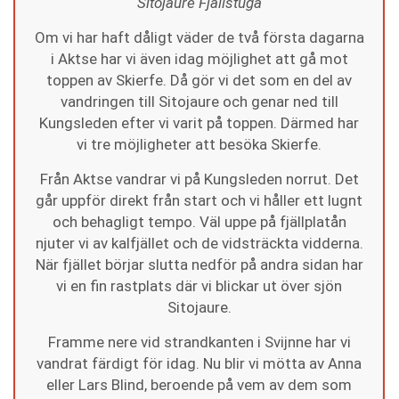
Sitojaure Fjällstuga
Om vi har haft dåligt väder de två första dagarna
i Aktse har vi även idag möjlighet att gå mot
toppen av Skierfe. Då gör vi det som en del av
vandringen till Sitojaure och genar ned till
Kungsleden efter vi varit på toppen. Därmed har
vi tre möjligheter att besöka Skierfe.
Från Aktse vandrar vi på Kungsleden norrut. Det
går uppför direkt från start och vi håller ett lugnt
och behagligt tempo. Väl uppe på fjällplatån
njuter vi av kalfjället och de vidsträckta vidderna.
När fjället börjar slutta nedför på andra sidan har
vi en fin rastplats där vi blickar ut över sjön
Sitojaure.
Framme nere vid strandkanten i Svijnne har vi
vandrat färdigt för idag. Nu blir vi mötta av Anna
eller Lars Blind, beroende på vem av dem som