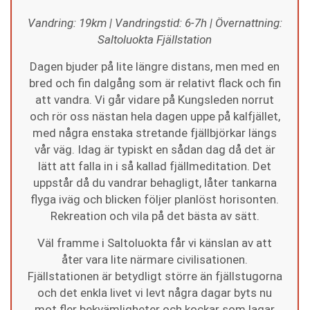
Vandring: 19km | Vandringstid: 6-7h | Övernattning:
Saltoluokta Fjällstation
Dagen bjuder på lite längre distans, men med en
bred och fin dalgång som är relativt flack och fin
att vandra. Vi går vidare på Kungsleden norrut
och rör oss nästan hela dagen uppe på kalfjället,
med några enstaka stretande fjällbjörkar längs
vår väg. Idag är typiskt en sådan dag då det är
lätt att falla in i så kallad fjällmeditation. Det
uppstår då du vandrar behagligt, låter tankarna
flyga iväg och blicken följer planlöst horisonten.
Rekreation och vila på det bästa av sätt.
Väl framme i Saltoluokta får vi känslan av att
åter vara lite närmare civilisationen.
Fjällstationen är betydligt större än fjällstugorna
och det enkla livet vi levt några dagar byts nu
mot fler bekvämligheter och kockar som lagar