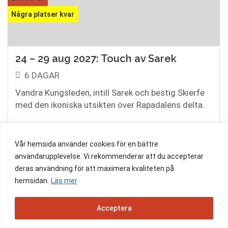
Några platser kvar
24 – 29 aug 2027: Touch av Sarek
6 DAGAR
Vandra Kungsleden, intill Sarek och bestig Skierfe
med den ikoniska utsikten över Rapadalens delta.
Vår hemsida använder cookies för en bättre
BOKA NU
användarupplevelse. Vi rekommenderar att du accepterar
deras användning för att maximera kvaliteten på
hemsidan.
Läs mer
Är resan fullbokad eller passar inte
någon av våra avgångar dig?
Acceptera
Hör gärna av dig till oss via mejl – vi kanske har en ny
avgång på gång!