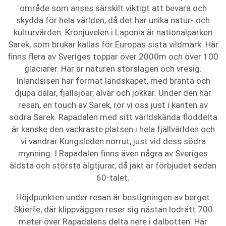
område som anses särskilt viktigt att bevara och
skydda för hela världen, då det har unika natur- och
kulturvärden. Kronjuvelen i Laponia är nationalparken
Sarek, som brukar kallas för Europas sista vildmark. Här
finns flera av Sveriges toppar över 2000m och över 100
glaciärer. Här är naturen storslagen och vresig.
Inlandsisen har format landskapet, med branta och
djupa dalar, fjällsjöar, älvar och jokkar. Under den här
resan, en touch av Sarek, rör vi oss just i kanten av
södra Sarek. Rapadalen med sitt världskända floddelta
är kanske den vackraste platsen i hela fjällvärlden och
vi vandrar Kungsleden norrut, just vid dess södra
mynning. I Rapadalen finns även några av Sveriges
äldsta och största älgtjurar, då jakt är förbjudet sedan
60-talet.
Höjdpunkten under resan är bestigningen av berget
Skierfe, där klippväggen reser sig nästan lodrätt 700
meter över Rapadalens delta nere i dalbotten. Här