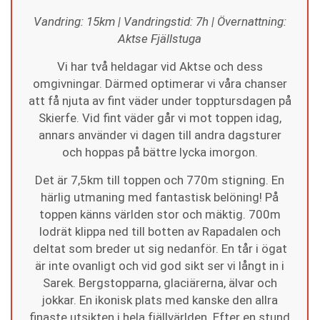
Vandring: 15km | Vandringstid: 7h | Övernattning:
Aktse Fjällstuga
Vi har två heldagar vid Aktse och dess
omgivningar. Därmed optimerar vi våra chanser
att få njuta av fint väder under topptursdagen på
Skierfe. Vid fint väder går vi mot toppen idag,
annars använder vi dagen till andra dagsturer
och hoppas på bättre lycka imorgon.
Det är 7,5km till toppen och 770m stigning. En
härlig utmaning med fantastisk belöning! På
toppen känns världen stor och mäktig. 700m
lodrät klippa ned till botten av Rapadalen och
deltat som breder ut sig nedanför. En tår i ögat
är inte ovanligt och vid god sikt ser vi långt in i
Sarek. Bergstopparna, glaciärerna, älvar och
jokkar. En ikonisk plats med kanske den allra
finaste utsikten i hela fjällvärlden. Efter en stund