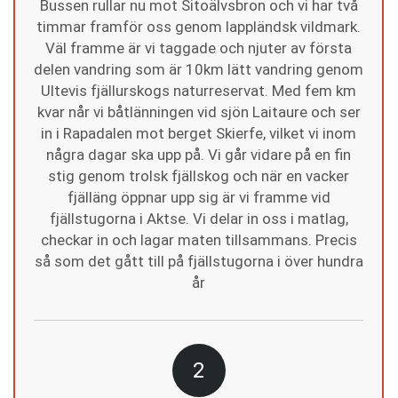
Bussen rullar nu mot Sitoälvsbron och vi har två
timmar framför oss genom lappländsk vildmark.
Väl framme är vi taggade och njuter av första
delen vandring som är 10km lätt vandring genom
Ultevis fjällurskogs naturreservat. Med fem km
kvar når vi båtlänningen vid sjön Laitaure och ser
in i Rapadalen mot berget Skierfe, vilket vi inom
några dagar ska upp på. Vi går vidare på en fin
stig genom trolsk fjällskog och när en vacker
fjälläng öppnar upp sig är vi framme vid
fjällstugorna i Aktse. Vi delar in oss i matlag,
checkar in och lagar maten tillsammans. Precis
så som det gått till på fjällstugorna i över hundra
år
2