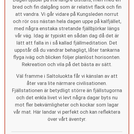
bred och fin dalgång som är relativt flack och fin
att vandra. Vi går vidare på Kungsleden norrut
och rör oss nästan hela dagen uppe på kalfjället,
med några enstaka stretande fjällbjörkar längs
vår väg. Idag är typiskt en sådan dag då det är
lätt att falla in i så kallad fjällmeditation. Det
uppstår då du vandrar behagligt, låter tankarna
flyga iväg och blicken följer planlöst horisonten.
Rekreation och vila på det bästa av sätt.
Väl framme i Saltoluokta får vi känslan av att
åter vara lite närmare civilisationen.
Fjällstationen är betydligt större än fjällstugorna
och det enkla livet vi levt några dagar byts nu
mot fler bekvämligheter och kockar som lagar
vår mat. Här landar vi perfekt och kan reflektera
över vårt äventyr.