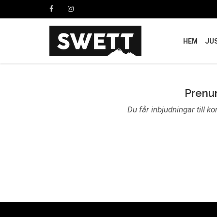
HEM
JU
Prenum
Du får inbjudningar till k