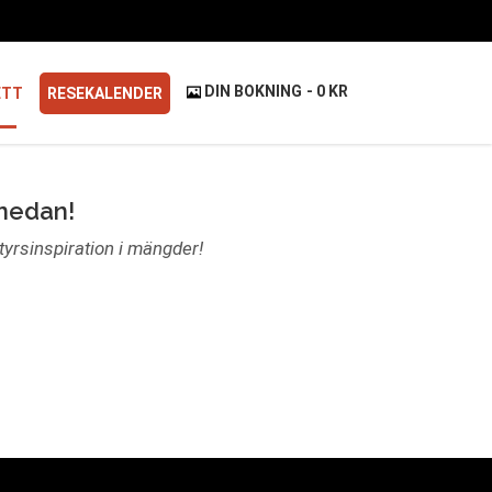
DIN BOKNING
0 KR
ETT
RESEKALENDER
 nedan!
ntyrsinspiration i mängder!