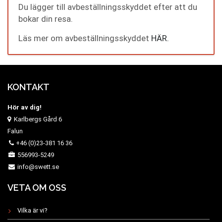
Du lägger till avbeställningsskyddet efter att du
bokar din resa.
Läs mer om avbeställningsskyddet
HÄR.
KONTAKT
Hör av dig!
Karlbergs Gård 6
Falun
+46 (0)23-381 16 36
556993-5249
info@swett.se
VETA OM OSS
Vilka är vi?