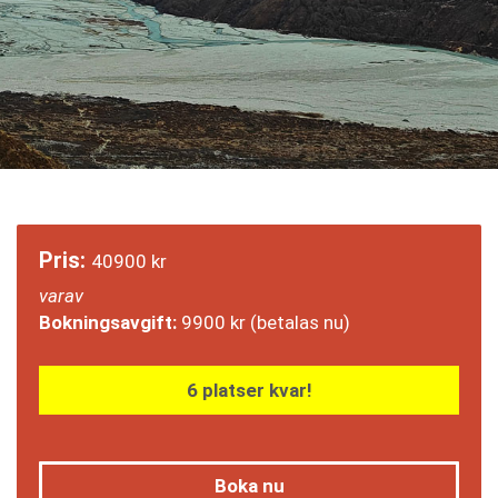
Pris:
40900
kr
varav
Bokningsavgift:
9900
kr
(betalas nu)
6 platser kvar!
Boka nu