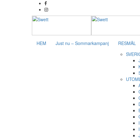
HEM
Just nu – Sommarkampanj
RESMÅL
SVERI
UTOM