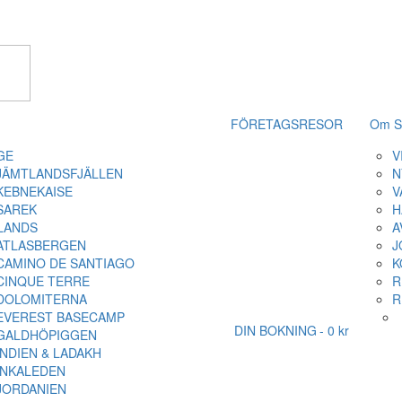
FÖRETAGSRESOR
Om S
GE
V
JÄMTLANDSFJÄLLEN
N
KEBNEKAISE
V
SAREK
H
LANDS
A
ATLASBERGEN
J
CAMINO DE SANTIAGO
K
CINQUE TERRE
R
DOLOMITERNA
R
EVEREST BASECAMP
DIN BOKNING
0 kr
GALDHÖPIGGEN
INDIEN & LADAKH
INKALEDEN
JORDANIEN