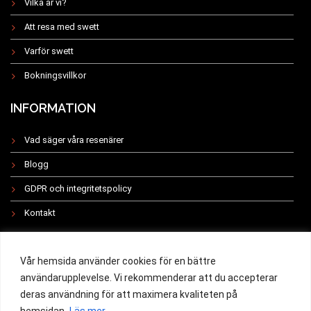
Vilka är vi?
Att resa med swett
Varför swett
Bokningsvillkor
INFORMATION
Vad säger våra resenärer
Blogg
GDPR och integritetspolicy
Kontakt
INSTAGRAM
Vår hemsida använder cookies för en bättre
användarupplevelse. Vi rekommenderar att du accepterar
deras användning för att maximera kvaliteten på
hemsidan.
Läs mer