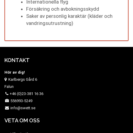
Internationella flyg
Försäkring och avbokningsskydd
Saker av personlig karaktär (kläder och
vandringsutrustning)
KONTAKT
Hör av dig!
Karlbergs Gård 6
Falun
+46 (0)23-381 16 36
556993-5249
info@swett.se
VETA OM OSS