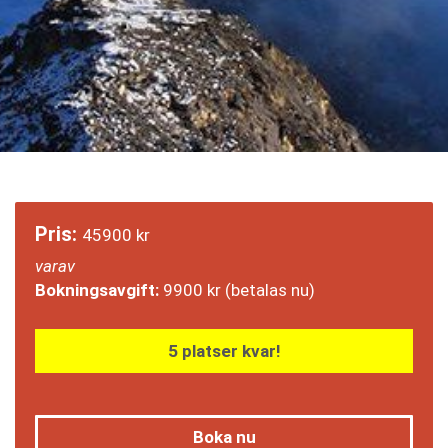
Pris:
45900
kr
varav
Bokningsavgift:
9900
kr
(betalas nu)
5 platser kvar!
Boka nu