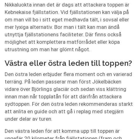
Nikkaluokta innan det är dags att attackera toppen är
Kebnekaise fjällstation. Vid fjällstationen kan välja på
om man vill bo i sitt eget medhavda tält, i sovsal eller
mer lyxiga alternativ. Bor man i tält kan man ändå
utnyttja fjällstationens faciliteter. Där finns också
möjlighet att komplettera matförrådet eller köpa
utrustning om man har glömt något.
Västra eller östra leden till toppen?
Den östra leden erbjuder flera moment och en varierad
terräng. På leden passerar man först Jökelbäcken
vidare över Björlings glaciär och sedan viss klättring
innan man når topplatån för att därifrån attackera
sydtoppen. För den östra leden rekommenderas starkt
att anlita en guide och att gå i replag med stegjärn
under delar av turen.
Den västra leden för att komma upp till toppen är
ungefär 20 kilometer från fjällstationen (fram och