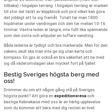
tillbaka) i högalpin terräng. I högalpin terräng är marken
till stor del täckt av klippblock och jord vilket kan göra
det jobbigt att ta sig framåt. Totalt tar man 1800
höjdmeter under vandringen och den tar mellan 10-16
timmar. Västra leden är längre, inte fullt lika spännande
som den östra och erbjuder en tuffare vandring.
Båda lederna är tydligt och bra markerade. Men för den
sakens skull ska man inte ge sig utan karta och
kompass. En gps är också en bra säkerhet att ha med
sig då väderomslagen sker mycket fort på fjället.
Bestig Sveriges högsta berg med
oss!
Drömmer du om att någon gång stå på Sveriges
högsta punkt? Att göra en
expeditionsresa
och
bestiga Kebnekaise med oss är en härlig upplevelse
som du kommer att bära med dig resten av livet.