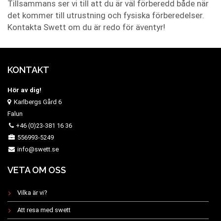
Tillsammans ser vi till att du är väl förberedd både när
det kommer till utrustning och fysiska förberedelser.
Kontakta Swett om du är redo för äventyr!
KONTAKT
Hör av dig!
Karlbergs Gård 6
Falun
+46 (0)23-381 16 36
556993-5249
info@swett.se
VETA OM OSS
Vilka är vi?
Att resa med swett