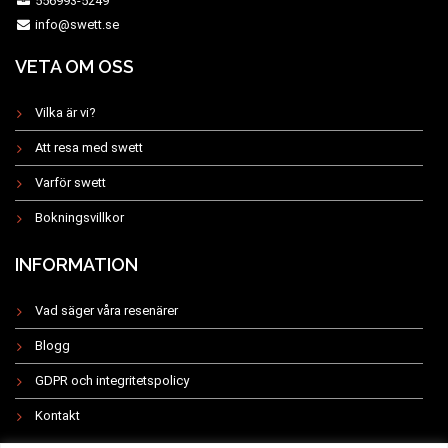
556993-5249
info@swett.se
VETA OM OSS
Vilka är vi?
Att resa med swett
Varför swett
Bokningsvillkor
INFORMATION
Vad säger våra resenärer
Blogg
GDPR och integritetspolicy
Kontakt