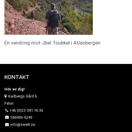
En vandring mot Jbel Toubkal i Atlasbergen
KONTAKT
Hör av dig!
Karlbergs Gård 6
Falun
+46 (0)23-381 16 36
556993-5249
info@swett.se