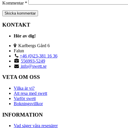
Kommentar
*
KONTAKT
Hör av dig!
Karlbergs Gård 6
Falun
+46 (0)23-381 16 36
556993-5249
info@swett.se
VETA OM OSS
Vilka är vi?
Att resa med swett
Varför swett
Bokningsvillkor
INFORMATION
Vad säger våra resenärer