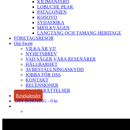
KILIMANJARO
LOBUCHE PEAK
PATAGONIEN
KOSOVO
SYDAFRIKA
MJÖLKVÄGEN
LANGTANG OCH TAMANG HERITAGE
FÖRETAGSRESOR
Om Swett
VILKA ÄR VI?
NYHETSBREV
VAD SÄGER VÅRA RESENÄRER
HÅLLBARHET
AVBESTÄLLNINGSSKYDD
JOBBA FÖR OSS
KONTAKT
RECENSIONER
RESEBERÄTTELSER
Resekalender
DIN BOKNING
0 kr