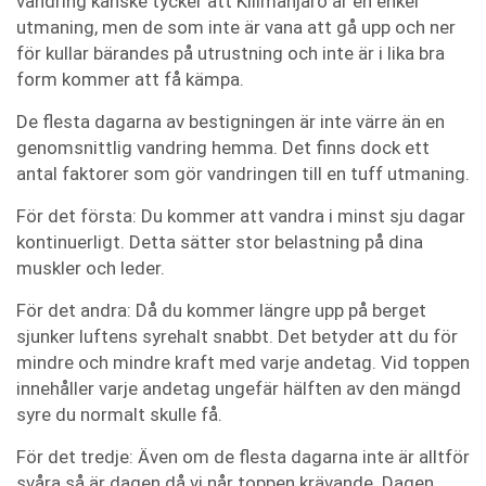
vandring kanske tycker att Kilimanjaro är en enkel
utmaning, men de som inte är vana att gå upp och ner
för kullar bärandes på utrustning och inte är i lika bra
form kommer att få kämpa.
De flesta dagarna av bestigningen är inte värre än en
genomsnittlig vandring hemma. Det finns dock ett
antal faktorer som gör vandringen till en tuff utmaning.
För det första: Du kommer att vandra i minst sju dagar
kontinuerligt. Detta sätter stor belastning på dina
muskler och leder.
För det andra: Då du kommer längre upp på berget
sjunker luftens syrehalt snabbt. Det betyder att du för
mindre och mindre kraft med varje andetag. Vid toppen
innehåller varje andetag ungefär hälften av den mängd
syre du normalt skulle få.
För det tredje: Även om de flesta dagarna inte är alltför
svåra så är dagen då vi når toppen krävande. Dagen