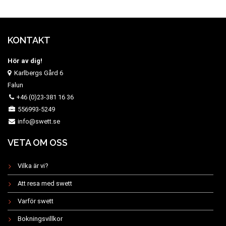
KONTAKT
Hör av dig!
Karlbergs Gård 6
Falun
+46 (0)23-381 16 36
556993-5249
info@swett.se
VETA OM OSS
Vilka är vi?
Att resa med swett
Varför swett
Bokningsvillkor