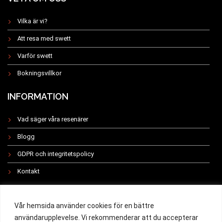
Vilka är vi?
Att resa med swett
Varför swett
Bokningsvillkor
INFORMATION
Vad säger våra resenärer
Blogg
GDPR och integritetspolicy
Kontakt
INSTAGRAM
Vår hemsida använder cookies för en bättre
användarupplevelse. Vi rekommenderar att du accepterar