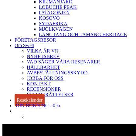
KILIMANJARO
LOBUCHE PEAK
PATAGONIEN
KOSOVO
SYDAFRIKA
MJÖLKVÄGEN
LANGTANG OCH TAMANG HERITAGE
FÖRETAGSRESOR
Om Swett
VILKA ÄR VI?
NYHETSBREV
VAD SÄGER VÅRA RESENÄRER
HÅLLBARHET
AVBESTÄLLNINGSSKYDD
JOBBA FÖR OSS
KONTAKT
RECENSIONER
RESEBERÄTTELSER
Resekalender
DIN BOKNING
0 kr