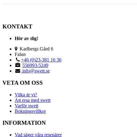
Inläggsnavigering
KONTAKT
Hör av dig!
Karlbergs Gård 6
Falun
+46 (0)23-381 16 36
556993-5249
info@swett.se
VETA OM OSS
Vilka är vi?
Att resa med swett
Varför swett
Bokningsvillkor
INFORMATION
Vad säger våra resenärer