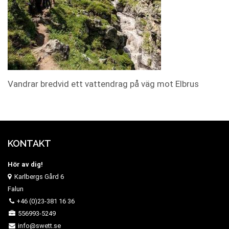
Vandrar bredvid ett vattendrag på väg mot Elbrus
KONTAKT
Hör av dig!
Karlbergs Gård 6
Falun
+46 (0)23-381 16 36
556993-5249
info@swett.se