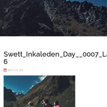
Swett_Inkaleden_Day__0007_L
6
2017-11-24