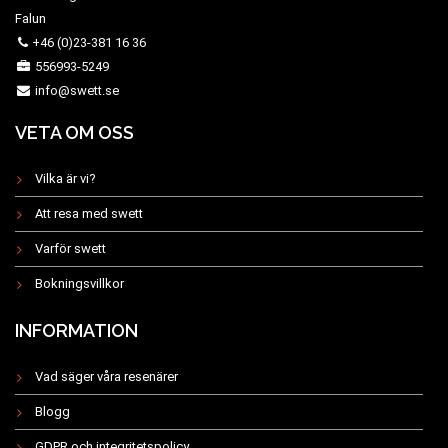
Falun
+46 (0)23-381 16 36
556993-5249
info@swett.se
VETA OM OSS
Vilka är vi?
Att resa med swett
Varför swett
Bokningsvillkor
INFORMATION
Vad säger våra resenärer
Blogg
GDPR och integritetspolicy