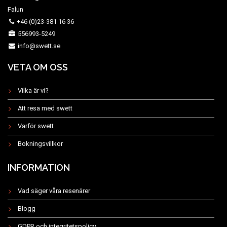
Falun
+46 (0)23-381 16 36
556993-5249
info@swett.se
VETA OM OSS
Vilka är vi?
Att resa med swett
Varför swett
Bokningsvillkor
INFORMATION
Vad säger våra resenärer
Blogg
GDPR och integritetspolicy