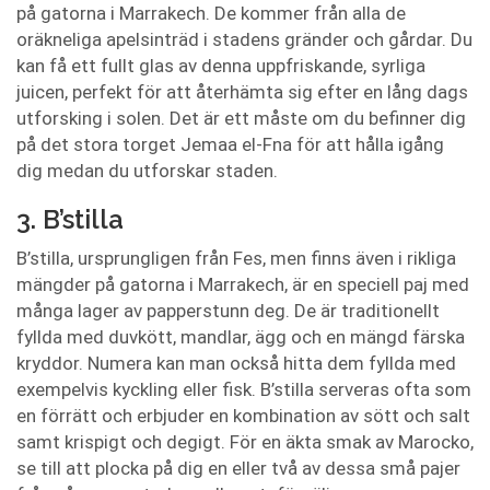
på gatorna i Marrakech. De kommer från alla de
oräkneliga apelsinträd i stadens gränder och gårdar. Du
kan få ett fullt glas av denna uppfriskande, syrliga
juicen, perfekt för att återhämta sig efter en lång dags
utforsking i solen. Det är ett måste om du befinner dig
på det stora torget Jemaa el-Fna för att hålla igång
dig medan du utforskar staden.
3. B’stilla
B’stilla, ursprungligen från Fes, men finns även i rikliga
mängder på gatorna i Marrakech, är en speciell paj med
många lager av papperstunn deg. De är traditionellt
fyllda med duvkött, mandlar, ägg och en mängd färska
kryddor. Numera kan man också hitta dem fyllda med
exempelvis kyckling eller fisk. B’stilla serveras ofta som
en förrätt och erbjuder en kombination av sött och salt
samt krispigt och degigt. För en äkta smak av Marocko,
se till att plocka på dig en eller två av dessa små pajer