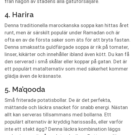
från någon av stadens alla gatuförsäljare.
4. Harira
Denna traditionella marockanska soppa kan hittas året
runt, men är särskilt populär under Ramadan och är
ofta en av de första saker som äts för att bryta fastan.
Denna smaksatta guldfärgade soppa är rik på tomater,
linser, kikärter och innehåller ibland även kött. Du kan få
den serverad i små skålar eller koppar på gatan. Det är
ett populärt matalternativ som med säkerhet kommer
glädja även de kräsnaste.
5. Ma’qooda
Små friterade potatisbollar. De är det perfekta,
mättande och läckra snacket för snabb energi. Nästan
allt kan serveras tillsammans med bollarna. Ett
populärt alternativ är kryddig harissasås, eller varför
inte ett stekt ägg? Denna läckra kombination läggs