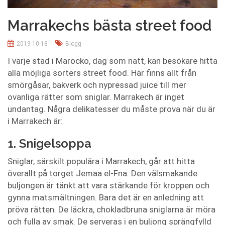
Marrakechs bästa street food
2019-10-18
Blogg
I varje stad i Marocko, dag som natt, kan besökare hitta
alla möjliga sorters street food. Här finns allt från
smörgåsar, bakverk och nypressad juice till mer
ovanliga rätter som sniglar. Marrakech är inget
undantag. Några delikatesser du måste prova när du är
i Marrakech är:
1. Snigelsoppa
Sniglar, särskilt populära i Marrakech, går att hitta
överallt på torget Jemaa el-Fna. Den välsmakande
buljongen är tänkt att vara stärkande för kroppen och
gynna matsmältningen. Bara det är en anledning att
pröva rätten. De läckra, chokladbruna sniglarna är möra
och fulla av smak. De serveras i en buljong sprängfylld