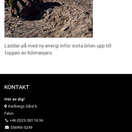
Laddar på med ny energi inför sista biten upp till
toppen av Kilimanjaro
KONTAKT
Hör av dig!
Karlbergs Gård 6
Falun
+46 (0)23-381 16 36
556993-5249