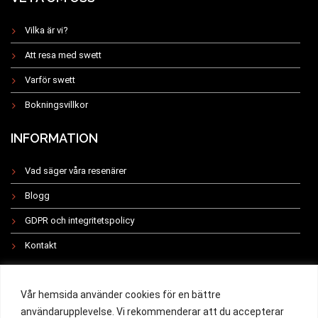
Vilka är vi?
Att resa med swett
Varför swett
Bokningsvillkor
INFORMATION
Vad säger våra resenärer
Blogg
GDPR och integritetspolicy
Kontakt
INSTAGRAM
Vår hemsida använder cookies för en bättre
användarupplevelse. Vi rekommenderar att du accepterar