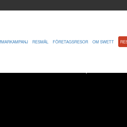
OMMARKAMPANJ
RESMÅL
FÖRETAGSRESOR
OM SWETT
RE
tsikt över Machu Piccu på Inkaled