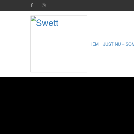
HEM
JUST NU – S
U