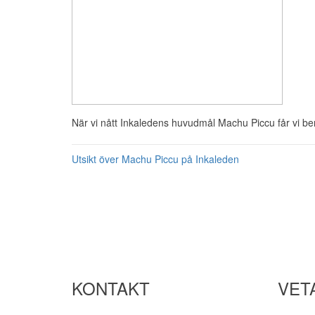
När vi nått Inkaledens huvudmål Machu Piccu får vi be
Inläggsnavigering
Utsikt över Machu Piccu på Inkaleden
KONTAKT
VET