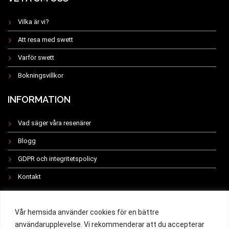
Vilka är vi?
Att resa med swett
Varför swett
Bokningsvillkor
INFORMATION
Vad säger våra resenärer
Blogg
GDPR och integritetspolicy
Kontakt
INSTAGRAM
Vår hemsida använder cookies för en bättre
användarupplevelse. Vi rekommenderar att du accepterar