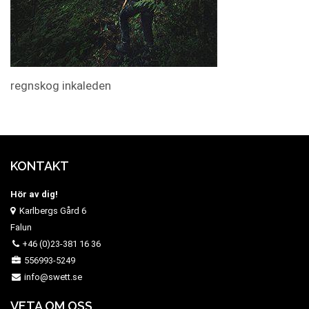
regnskog inkaleden
KONTAKT
Hör av dig!
Karlbergs Gård 6
Falun
+46 (0)23-381 16 36
556993-5249
info@swett.se
VETA OM OSS