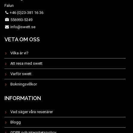
Falun
+46 (0)23-381 16 36
556993-5249
info@swett.se
VETA OM OSS
Vilka är vi?
Att resa med swett
Varför swett
Bokningsvillkor
INFORMATION
Vad säger våra resenärer
Blogg
GDPR och integritetspolicy