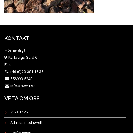
KONTAKT
Hör av dig!
Karlbergs Gård 6
Falun
+46 (0)23-381 16 36
556993-5249
info@swett.se
VETA OM OSS
Vilka är vi?
Att resa med swett
Varför swett