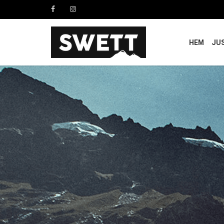
HEM
JU