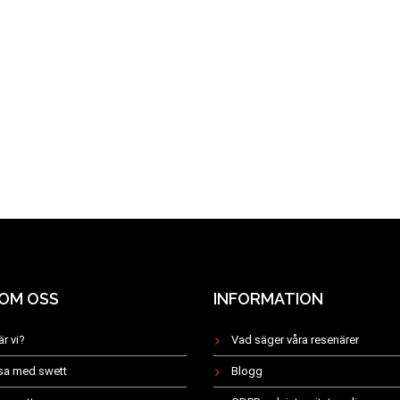
 OM OSS
INFORMATION
är vi?
Vad säger våra resenärer
esa med swett
Blogg