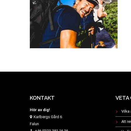
KONTAKT
VETA
Hör av dig!
Vilka 
Karlbergs Gård 6
Att r
Falun
+46 (0)23-381 16 36