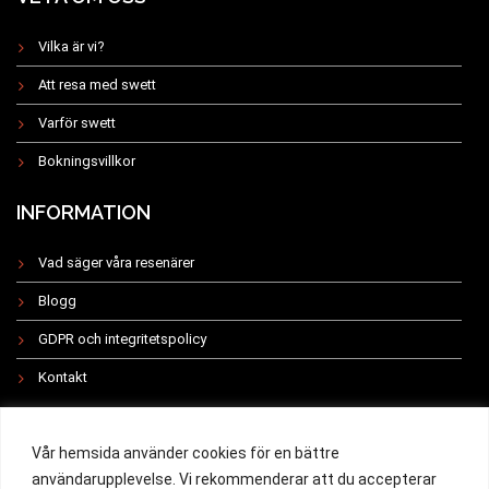
Vilka är vi?
Att resa med swett
Varför swett
Bokningsvillkor
INFORMATION
Vad säger våra resenärer
Blogg
GDPR och integritetspolicy
Kontakt
INSTAGRAM
Vår hemsida använder cookies för en bättre
användarupplevelse. Vi rekommenderar att du accepterar