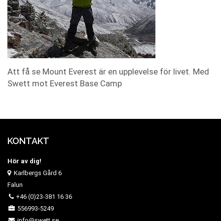
Att få se Mount Everest är en upplevelse för livet. Med
Swett mot Everest Base Camp
KONTAKT
Hör av dig!
Karlbergs Gård 6
Falun
+46 (0)23-381 16 36
556993-5249
info@swett.se