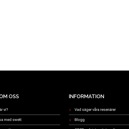
 OM OSS
INFORMATION
är vi?
Vad säger våra resenärer
esa med swett
Blogg