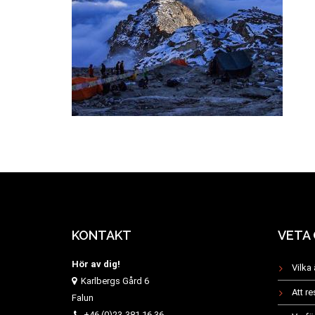
KONTAKT
VETA
Hör av dig!
Vilka 
Karlbergs Gård 6
Att r
Falun
+46 (0)23-381 16 36