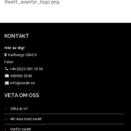
Swett_aventyr_logo.png
KONTAKT
Hör av dig!
Karlbergs Gård 6
Falun
+46 (0)23-381 16 36
556993-5249
info@swett.se
VETA OM OSS
Vilka är vi?
Att resa med swett
Varför swett