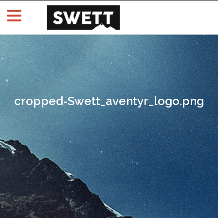
cropped-Swett_aventyr_logo.png