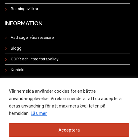
Bokningsvillkor
INFORMATION
Vad säger våra resenärer
Blogg
GDPR och integritetspolicy
Kontakt
INSTAGRAM
Vår hemsida använder cookies för en bättre
användarupplevelse. Vi rekommenderar att du accepterar
deras användning för att maximera kvaliteten på
hemsidan.
Läs mer
All rights reserved 2019 -
Acceptera
Powered by Swett