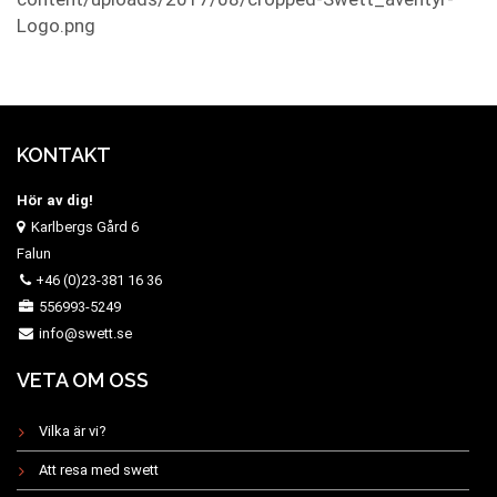
Logo.png
KONTAKT
Hör av dig!
Karlbergs Gård 6
Falun
+46 (0)23-381 16 36
556993-5249
info@swett.se
VETA OM OSS
Vilka är vi?
Att resa med swett