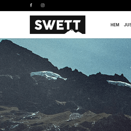
HEM
JU