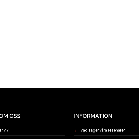
 OM OSS
INFORMATION
är vi?
Vad säger våra resenärer