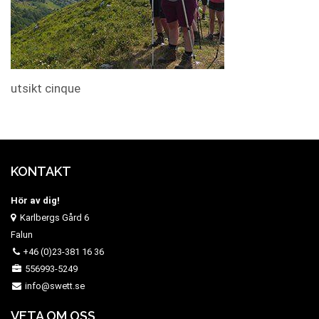
utsikt cinque
KONTAKT
Hör av dig!
Karlbergs Gård 6
Falun
+46 (0)23-381 16 36
556993-5249
info@swett.se
VETA OM OSS