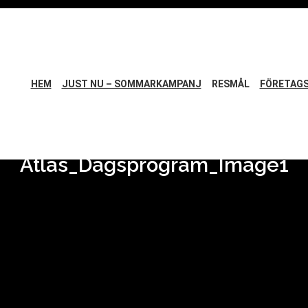
HEM
JUST NU – SOMMARKAMPANJ
RESMÅL
FÖRETAG
Atlas_Dagsprogram_Image1