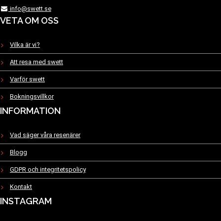
info@swett.se
VETA OM OSS
Vilka är vi?
Att resa med swett
Varför swett
Bokningsvillkor
INFORMATION
Vad säger våra resenärer
Blogg
GDPR och integritetspolicy
Kontakt
INSTAGRAM