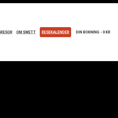
SRESOR
OM SWETT
RESEKALENDER
DIN BOKNING
0 KR