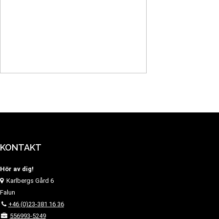
KONTAKT
Hör av dig!
Karlbergs Gård 6
Falun
+46 (0)23-381 16 36
556993-5249