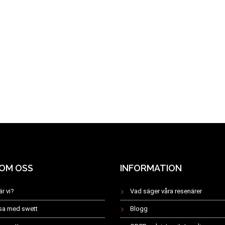
 OM OSS
INFORMATION
är vi?
Vad säger våra resenärer
esa med swett
Blogg