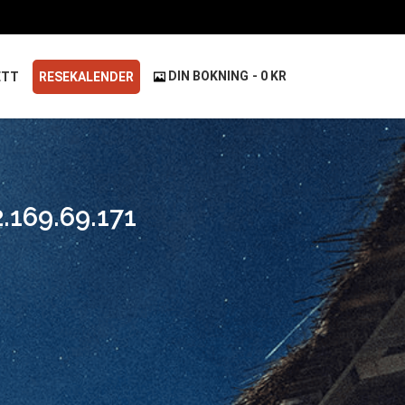
DIN BOKNING
0 KR
ETT
RESEKALENDER
.169.69.171