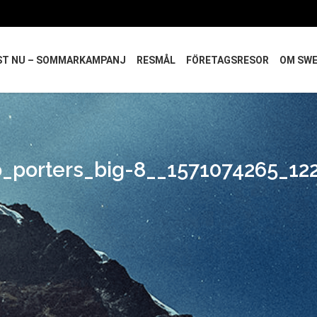
ST NU – SOMMARKAMPANJ
RESMÅL
FÖRETAGSRESOR
OM SW
o_porters_big-8__1571074265_122