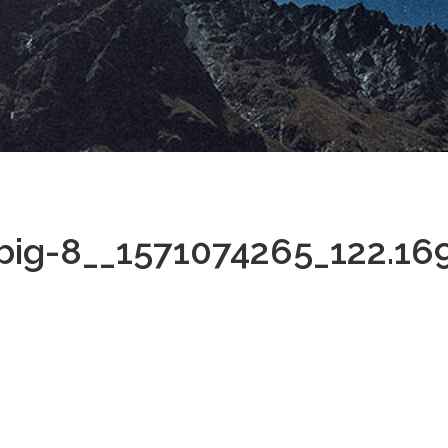
_big-8__1571074265_122.169