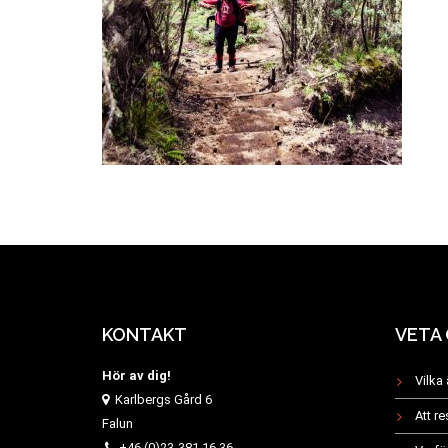
KONTAKT
VETA
Hör av dig!
Vilka 
Karlbergs Gård 6
Att r
Falun
+46 (0)23-381 16 36