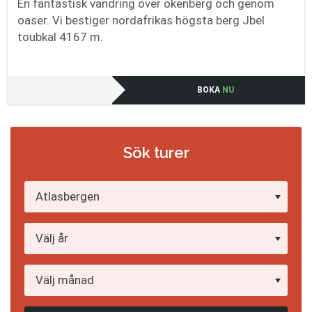
En fantastisk vandring över ökenberg och genom
oaser. Vi bestiger nordafrikas högsta berg Jbel
toubkal 4167 m.
BOKA
NU
Sök turer