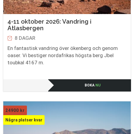
4-11 oktober 2026: Vandring i
Atlasbergen
8 DAGAR
En fantastisk vandring över ökenberg och genom
oaser. Vi bestiger nordafrikas högsta berg Jbel
toubkal 4167 m.
BOKA
NU
24900
kr
Några platser kvar