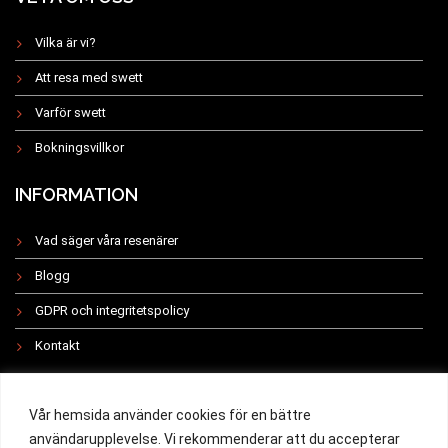
Vilka är vi?
Att resa med swett
Varför swett
Bokningsvillkor
INFORMATION
Vad säger våra resenärer
Blogg
GDPR och integritetspolicy
Kontakt
INSTAGRAM
Vår hemsida använder cookies för en bättre
användarupplevelse. Vi rekommenderar att du accepterar