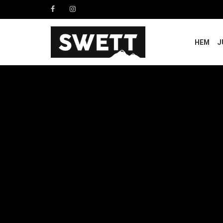
HEM
J