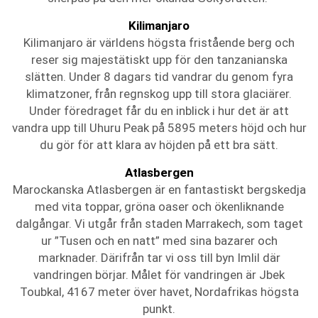
Kilimanjaro
Kilimanjaro är världens högsta fristående berg och
reser sig majestätiskt upp för den tanzanianska
slätten. Under 8 dagars tid vandrar du genom fyra
klimatzoner, från regnskog upp till stora glaciärer.
Under föredraget får du en inblick i hur det är att
vandra upp till Uhuru Peak på 5895 meters höjd och hur
du gör för att klara av höjden på ett bra sätt.
Atlasbergen
Marockanska Atlasbergen är en fantastiskt bergskedja
med vita toppar, gröna oaser och ökenliknande
dalgångar. Vi utgår från staden Marrakech, som taget
ur ”Tusen och en natt” med sina bazarer och
marknader. Därifrån tar vi oss till byn Imlil där
vandringen börjar. Målet för vandringen är Jbek
Toubkal, 4167 meter över havet, Nordafrikas högsta
punkt.