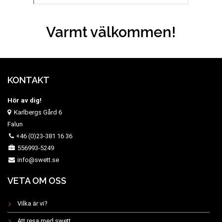
Varmt välkommen!
KONTAKT
Hör av dig!
Karlbergs Gård 6
Falun
+46 (0)23-381 16 36
556993-5249
info@swett.se
VETA OM OSS
Vilka är vi?
Att resa med swett