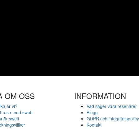
A OM OSS
INFORMATION
lka är vi?
Vad säger våra resenärer
t resa med swett
Blogg
rför swett
GDPR och integritetspolicy
kningsvillkor
Kontakt