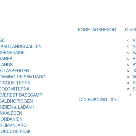
FÖRETAGSRESOR
Om S
GE
V
JÄMTLANDSFJÄLLEN
N
KEBNEKAISE
V
SAREK
H
LANDS
A
ATLASBERGEN
J
CAMINO DE SANTIAGO
K
CINQUE TERRE
R
DOLOMITERNA
R
EVEREST BASECAMP
DIN BOKNING
0 kr
GALDHÖPIGGEN
INDIEN & LADAKH
INKALEDEN
JORDANIEN
KILIMANJARO
LOBUCHE PEAK