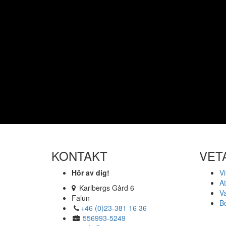
KONTAKT
VET
Hör av dig!
Vi
At
Karlbergs Gård 6
Va
Falun
Bo
+46 (0)23-381 16 36
556993-5249