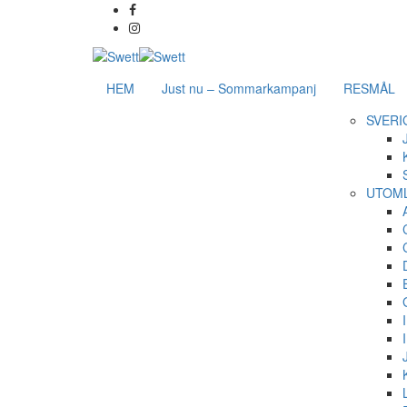
HEM
Just nu – Sommarkampanj
RESMÅL
SVERI
UTOM