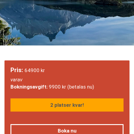
Pris:
64900
kr
varav
Bokningsavgift:
9900
kr
(betalas nu)
2 platser kvar!
Boka nu