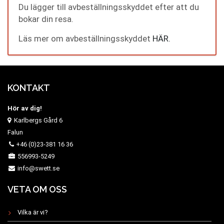
Du lägger till avbeställningsskyddet efter att du
bokar din resa.
Läs mer om avbeställningsskyddet
HÄR.
KONTAKT
Hör av dig!
Karlbergs Gård 6
Falun
+46 (0)23-381 16 36
556993-5249
info@swett.se
VETA OM OSS
Vilka är vi?