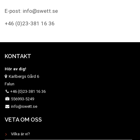
E-post: info@swett.se
+46 (0)23-381 16 36
KONTAKT
Hör av dig!
Karlbergs Gård 6
Falun
+46 (0)23-381 16 36
556993-5249
info@swett.se
VETA OM OSS
Vilka är vi?