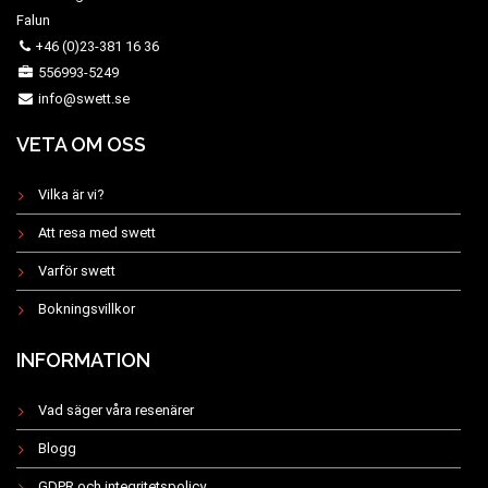
Falun
+46 (0)23-381 16 36
556993-5249
info@swett.se
VETA OM OSS
Vilka är vi?
Att resa med swett
Varför swett
Bokningsvillkor
INFORMATION
Vad säger våra resenärer
Blogg
GDPR och integritetspolicy