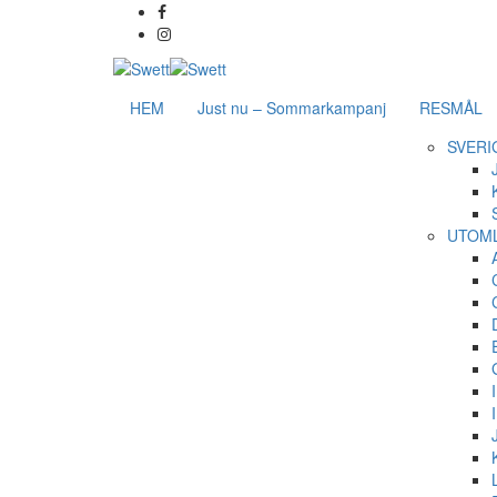
HEM
Just nu – Sommarkampanj
RESMÅL
SVERI
UTOM