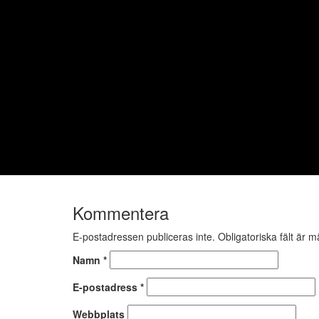
Kommentera
E-postadressen publiceras inte.
Obligatoriska fält är 
Namn
*
E-postadress
*
Webbplats