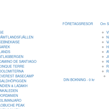
FÖRETAGSRESOR
Om S
GE
V
JÄMTLANDSFJÄLLEN
N
KEBNEKAISE
V
SAREK
H
LANDS
A
ATLASBERGEN
J
CAMINO DE SANTIAGO
K
CINQUE TERRE
R
DOLOMITERNA
R
EVEREST BASECAMP
DIN BOKNING
0 kr
GALDHÖPIGGEN
INDIEN & LADAKH
INKALEDEN
JORDANIEN
KILIMANJARO
LOBUCHE PEAK