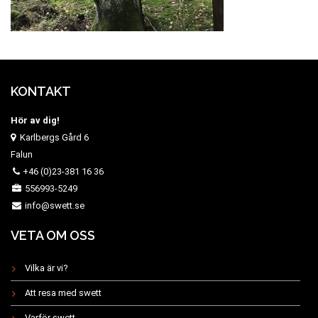
KONTAKT
Hör av dig!
Karlbergs Gård 6
Falun
+46 (0)23-381 16 36
556993-5249
info@swett.se
VETA OM OSS
Vilka är vi?
Att resa med swett
Varför swett