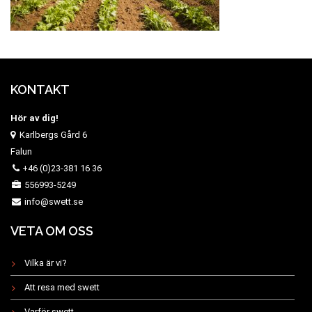
KONTAKT
Hör av dig!
Karlbergs Gård 6
Falun
+46 (0)23-381 16 36
556993-5249
info@swett.se
VETA OM OSS
Vilka är vi?
Att resa med swett
Varför swett