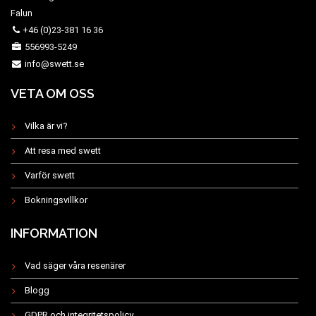
Falun
+46 (0)23-381 16 36
556993-5249
info@swett.se
VETA OM OSS
Vilka är vi?
Att resa med swett
Varför swett
Bokningsvillkor
INFORMATION
Vad säger våra resenärer
Blogg
GDPR och integritetspolicy