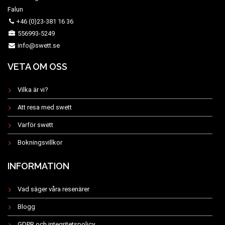
Falun
+46 (0)23-381 16 36
556993-5249
info@swett.se
VETA OM OSS
Vilka är vi?
Att resa med swett
Varför swett
Bokningsvillkor
INFORMATION
Vad säger våra resenärer
Blogg
GDPR och integritetspolicy