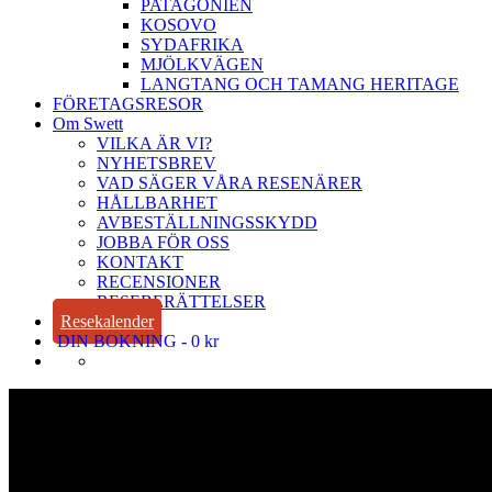
PATAGONIEN
KOSOVO
SYDAFRIKA
MJÖLKVÄGEN
LANGTANG OCH TAMANG HERITAGE
FÖRETAGSRESOR
Om Swett
VILKA ÄR VI?
NYHETSBREV
VAD SÄGER VÅRA RESENÄRER
HÅLLBARHET
AVBESTÄLLNINGSSKYDD
JOBBA FÖR OSS
KONTAKT
RECENSIONER
RESEBERÄTTELSER
Resekalender
DIN BOKNING
0 kr