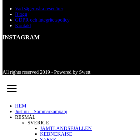
Vad säger våra resenärer
Blogg
GDPR och integritetspolicy
Kontakt
INSTAGRAM
All rights reserved 2019 -
Powered by Swett
HEM
Just nu – Sommarkampanj
RESMÅL
SVERIGE
JÄMTLANDSFJÄLLEN
KEBNEKAISE
SAREK