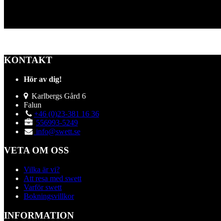
KONTAKT
Hör av dig!
Karlbergs Gård 6
Falun
+46 (0)23-381 16 36
556993-5249
info@swett.se
VETA OM OSS
Vilka är vi?
Att resa med swett
Varför swett
Bokningsvillkor
INFORMATION